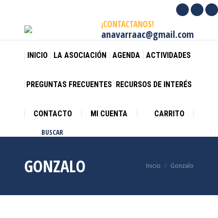
Facebook
X
I
¡CONTACTANOS!
page
page
p
anavarraac@gmail.com
opens
opens
o
in
in
in
INICIO
LA ASOCIACIÓN
AGENDA
ACTIVIDADES
new
new
n
window
wind
w
PREGUNTAS FRECUENTES
RECURSOS DE INTERÉS
CONTACTO
MI CUENTA
CARRITO
BUSCAR
Buscar:
GONZALO
Estás aquí:
Inicio
Gonzalo