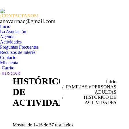
Facebook
X
In
page
page
pa
¡CONTACTANOS!
opens
opens
op
anavarraac@gmail.com
in
in
in
Inicio
La Asociación
new
new
n
Agenda
window
windo
w
Actividades
Preguntas Frecuentes
Recursos de Interés
Contacto
Mi cuenta
Carrito
Buscar:
BUSCAR
HISTÓRICO
Estás aquí:
Inicio
FAMILIAS y PERSONAS
DE
ADULTAS
HISTÓRICO DE
ACTIVIDADES
ACTIVIDADES
Mostrando 1–16 de 57 resultados