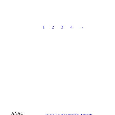
1
2
3
4
→
ANAC