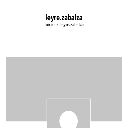
leyre.zabalza
Estás aquí:
Inicio
leyre.zabalza