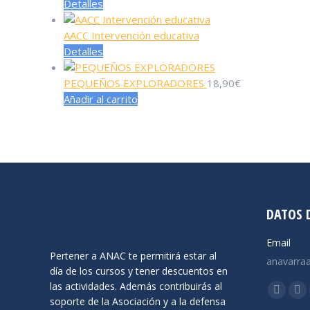
Detalles
AACC Intervención educativa
Detalles
Este
producto
PEQUEÑOS EXPLORADORES
tiene
18,90
€
Añadir al carrito
múltiples
variantes.
Las
opciones
se
pueden
elegir
en
DATOS 
la
página
Email
Pertener a ANAC te permitirá estar al
de
anavarra
día de los cursos y tener descuentos en
producto
las actividades. Además contribuirás al
Encuéntra
Facebo
X
soporte de la Asociación y a la defensa