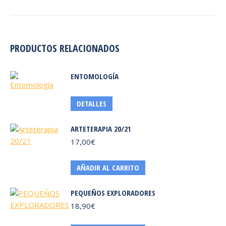
PRODUCTOS RELACIONADOS
ENTOMOLOGÍA
Este
DETALLES
producto
tiene
ARTETERAPIA 20/21
múltiples
17,00
€
variantes.
Las
AÑADIR AL CARRITO
opciones
se
PEQUEÑOS EXPLORADORES
pueden
18,90
€
elegir
en