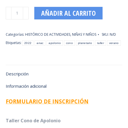
HASTA
20,00€
Taller
AÑADIR AL CARRITO
Cono
de
Apolonio
Categorías:
HISTÓRICO DE ACTIVIDADES
,
NIÑAS Y NIÑOS
SKU:
N/D
cantidad
Etiquetas:
2022
anac
apolonio
cono
planetario
taller
verano
Descripción
Información adicional
FORMULARIO DE INSCRIPCIÓN
Taller Cono de Apolonio