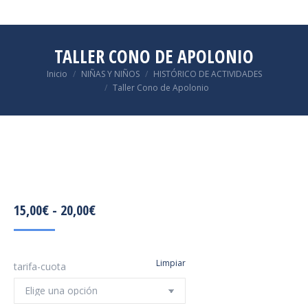
TALLER CONO DE APOLONIO
Estás aquí:
Inicio
NIÑAS Y NIÑOS
HISTÓRICO DE ACTIVIDADES
Taller Cono de Apolonio
15,00
€
-
20,00
€
RANGO
DE
PRECIOS:
Limpiar
tarifa-cuota
DESDE
15,00€