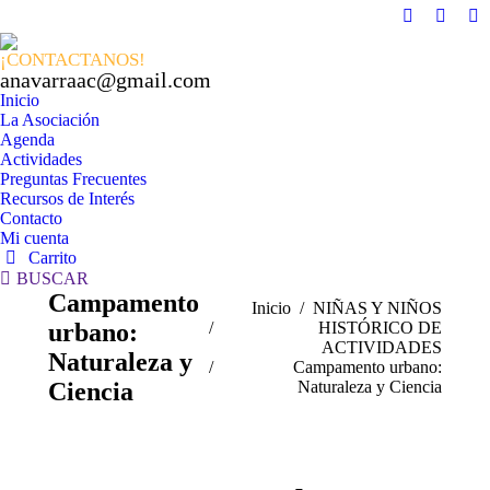
Facebook
X
In
page
page
pa
¡CONTACTANOS!
opens
opens
op
anavarraac@gmail.com
in
in
in
Inicio
La Asociación
new
new
n
Agenda
window
windo
w
Actividades
Preguntas Frecuentes
Recursos de Interés
Contacto
Mi cuenta
Carrito
Buscar:
BUSCAR
Campamento
Estás aquí:
Inicio
NIÑAS Y NIÑOS
urbano:
HISTÓRICO DE
ACTIVIDADES
Naturaleza y
Campamento urbano:
Ciencia
Naturaleza y Ciencia