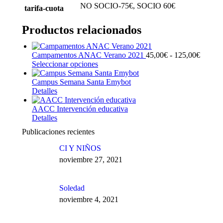
NO SOCIO-75€, SOCIO 60€
tarifa-cuota
Productos relacionados
Campamentos ANAC Verano 2021
45,00
€
-
125,00
€
Rango
Seleccionar opciones
Este
de
producto
precios
Campus Semana Santa Emybot
tiene
desde
Detalles
Este
múltiples
45,00€
producto
variantes.
hasta
AACC Intervención educativa
tiene
Las
125,00
Detalles
múltiples
Este
opciones
variantes.
producto
se
Publicaciones recientes
Las
tiene
pueden
opciones
múltiples
elegir
CI Y NIÑOS
se
variantes.
en
noviembre 27, 2021
pueden
Las
la
elegir
opciones
página
en
se
de
Soledad
la
pueden
producto
página
elegir
noviembre 4, 2021
de
en
producto
la