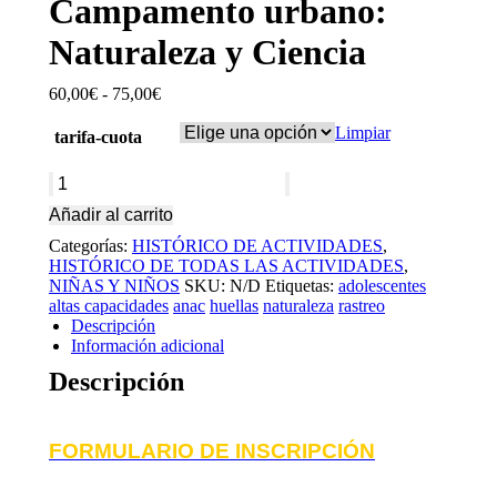
Campamento urbano:
Naturaleza y Ciencia
60,00
€
-
75,00
€
Rango
de
Limpiar
precios:
tarifa-cuota
desde
60,00€
Campamento
hasta
urbano:
75,00€
Añadir al carrito
Naturaleza
y
Categorías:
HISTÓRICO DE ACTIVIDADES
,
Ciencia
HISTÓRICO DE TODAS LAS ACTIVIDADES
,
cantidad
NIÑAS Y NIÑOS
SKU:
N/D
Etiquetas:
adolescentes
altas capacidades
anac
huellas
naturaleza
rastreo
Descripción
Información adicional
Descripción
FORMULARIO DE INSCRIPCIÓN