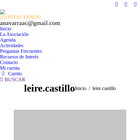
Facebook
X
In
page
page
pa
¡CONTACTANOS!
opens
opens
op
anavarraac@gmail.com
in
in
in
Inicio
La Asociación
new
new
n
Agenda
window
windo
w
Actividades
Preguntas Frecuentes
Recursos de Interés
Contacto
Mi cuenta
Carrito
Buscar:
BUSCAR
leire.castillo
Estás aquí:
Inicio
leire.castillo