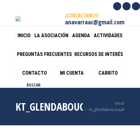
Facebook
X
I
¡CONTACTANOS!
page
page
p
anavarraac@gmail.com
opens
opens
o
in
in
in
INICIO
LA ASOCIACIÓN
AGENDA
ACTIVIDADES
new
new
n
window
wind
w
PREGUNTAS FRECUENTES
RECURSOS DE INTERÉS
CONTACTO
MI CUENTA
CARRITO
BUSCAR
Buscar:
KT_GLENDABOUCICAULT
Estás aquí:
Inicio
kt_glendaboucicault