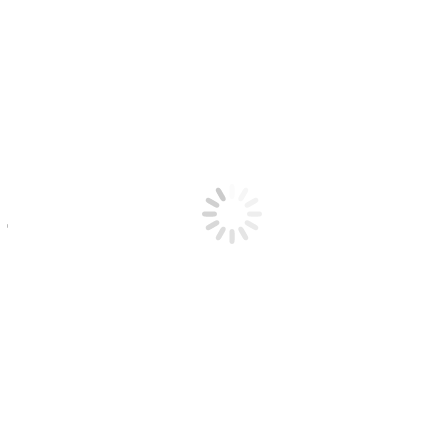
Bibliografía Recomendada
Profesionales y Colaboradores
Contacto
Mi cuenta
Carrito
jennifertaylor8793ub5c
Estás aquí:
Inicio
jennifertaylor8793ub5c