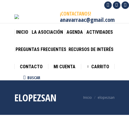
Facebook
X
I
¡CONTACTANOS!
page
page
p
anavarraac@gmail.com
opens
opens
o
in
in
in
INICIO
LA ASOCIACIÓN
AGENDA
ACTIVIDADES
new
new
n
window
wind
w
PREGUNTAS FRECUENTES
RECURSOS DE INTERÉS
CONTACTO
MI CUENTA
CARRITO
BUSCAR
Buscar:
ELOPEZSAN
Estás aquí:
Inicio
elopezsan