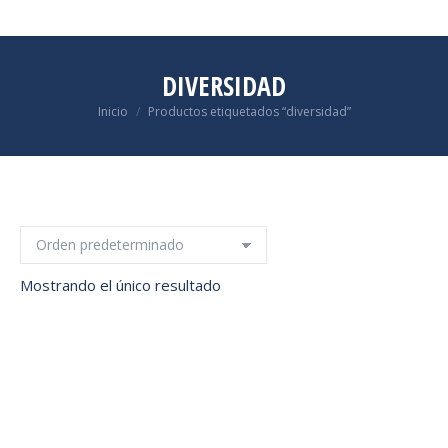
DIVERSIDAD
Estás aquí:
Inicio
Productos etiquetados “diversidad”
Mostrando el único resultado