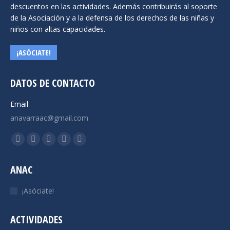
descuentos en las actividades. Además contribuirás al soporte
de la Asociación y a la defensa de los derechos de las niñas y
niños con altas capacidades.
¡ASÓCIATE!
DATOS DE CONTACTO
Email
anavarraac@gmail.com
Encuéntranos en:
Facebook
X
YouTube
Instagram
Mail
page
page
page
page
page
ANAC
opens
opens
opens
opens
opens
in
in
in
in
in
¡Asóciate!
new
new
new
new
new
window
window
window
window
window
ACTIVIDADES