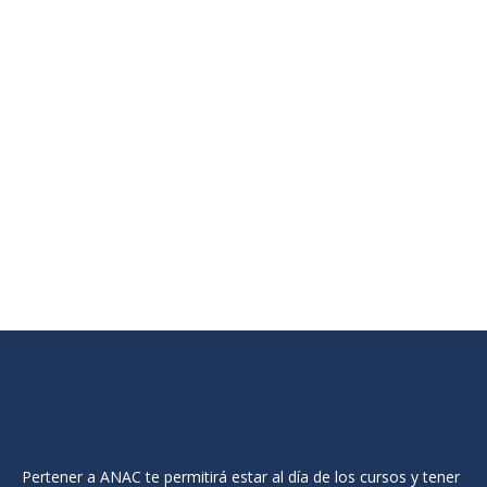
OUT OF STOCK
III JORNADAS EDUCATIVAS EN NAVARRA PARA LA INCLUSIÓN Y EL
DESARROLLO DEL TALENTO
Pertener a ANAC te permitirá estar al día de los cursos y tener