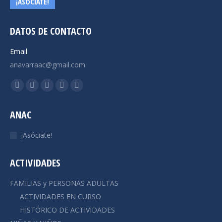
¡ASÓCIATE!
DATOS DE CONTACTO
Email
anavarraac@gmail.com
Encuéntranos en:
Facebook
X
YouTube
Instagram
Mail
page
page
page
page
page
ANAC
opens
opens
opens
opens
opens
in
in
in
in
in
¡Asóciate!
new
new
new
new
new
window
window
window
window
window
ACTIVIDADES
FAMILIAS y PERSONAS ADULTAS
ACTIVIDADES EN CURSO
HISTÓRICO DE ACTIVIDADES