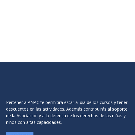
Por
Silvia
marzo 11, 2024
Charla para docentes sobre las características y
mitos sobre las altas capacidades en Colegio
Público “Santa María” de Los Arcos.
Pertener a ANAC te permitirá estar al día de los cursos y tener
descuentos en las actividades. Además contribuirás al soporte
de la Asociación y a la defensa de los derechos de las niñas y
niños con altas capacidades.