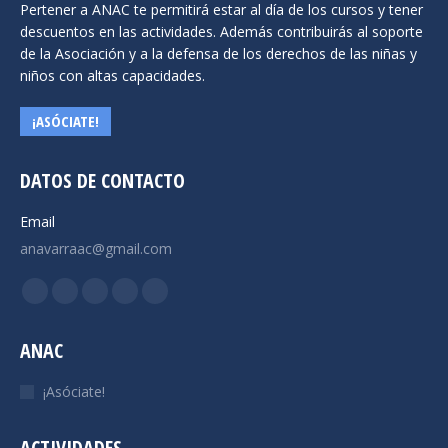
Pertener a ANAC te permitirá estar al día de los cursos y tener
descuentos en las actividades. Además contribuirás al soporte
de la Asociación y a la defensa de los derechos de las niñas y
niños con altas capacidades.
¡ASÓCIATE!
DATOS DE CONTACTO
Email
anavarraac@gmail.com
Encuéntranos en:
Facebook
X
YouTube
Instagram
Mail
page
page
page
page
page
ANAC
opens
opens
opens
opens
opens
in
in
in
in
in
¡Asóciate!
new
new
new
new
new
window
window
window
window
window
ACTIVIDADES