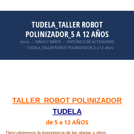
TUDELA_TALLER ROBOT
POLINIZADOR_5 A 12 AÑOS
Estás aquí:
Inicio
NIÑAS Y NIÑOS
HISTÓRICO DE ACTIVIDADES
TUDELA_TALLER ROBOT POLINIZADOR_5 a 12 años
TALLER_ROBOT POLINIZADOR
TUDELA
de 5 a 12 AÑOS
Descubriremos la importancia de las abejas y otros