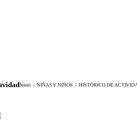
avidad
Estás aquí:
Inicio
NIÑAS Y NIÑOS
HISTÓRICO DE ACTIVID
d