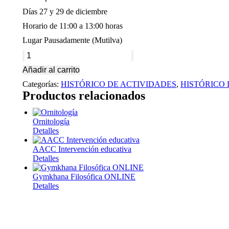
Días 27 y 29 de diciembre
Horario de 11:00 a 13:00 horas
Lugar Pausadamente (Mutilva)
Talleres
Creativos
Añadir al carrito
en
Navidad
Categorías:
HISTÓRICO DE ACTIVIDADES
,
HISTÓRICO 
cantidad
Productos relacionados
Ornitología
Detalles
Este
producto
AACC Intervención educativa
tiene
Detalles
múltiples
Este
variantes.
producto
Gymkhana Filosófica ONLINE
Las
tiene
Detalles
opciones
múltiples
Este
se
variantes.
producto
pueden
Las
tiene
elegir
opciones
múltiples
en
se
variantes.