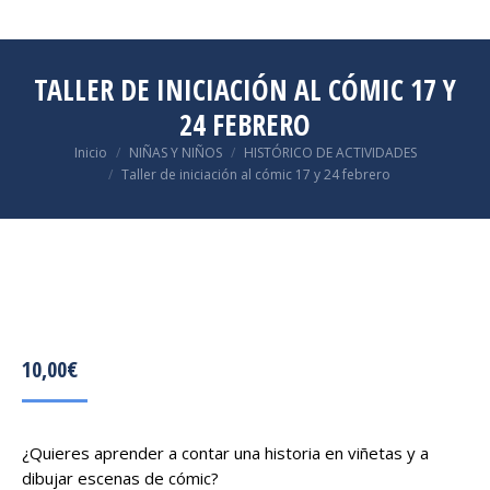
TALLER DE INICIACIÓN AL CÓMIC 17 Y
24 FEBRERO
Estás aquí:
Inicio
NIÑAS Y NIÑOS
HISTÓRICO DE ACTIVIDADES
Taller de iniciación al cómic 17 y 24 febrero
10,00
€
¿Quieres aprender a contar una historia en viñetas y a
dibujar escenas de cómic?