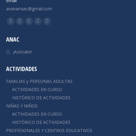
Email
anavarraac@gmail.com
Encuéntranos en:
Facebook
X
YouTube
Instagram
Mail
page
page
page
page
page
ANAC
opens
opens
opens
opens
opens
in
in
in
in
in
¡Asóciate!
new
new
new
new
new
window
window
window
window
window
ACTIVIDADES
FAMILIAS y PERSONAS ADULTAS
ACTIVIDADES EN CURSO
HISTÓRICO DE ACTIVIDADES
NIÑAS Y NIÑOS
ACTIVIDADES EN CURSO
HISTÓRICO DE ACTIVIDADES
PROFESIONALES Y CENTROS EDUCATIVOS