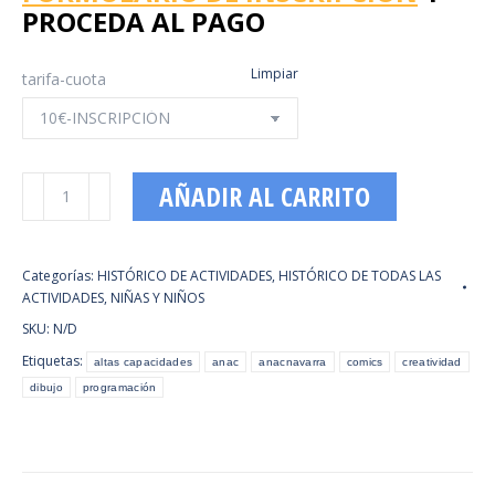
PROCEDA AL PAGO
Limpiar
tarifa-cuota
Taller
AÑADIR AL CARRITO
de
iniciación
al
Categorías:
HISTÓRICO DE ACTIVIDADES
,
HISTÓRICO DE TODAS LAS
cómic
ACTIVIDADES
,
NIÑAS Y NIÑOS
17
SKU:
N/D
y
24
Etiquetas:
altas capacidades
anac
anacnavarra
comics
creatividad
febrero
dibujo
programación
cantidad