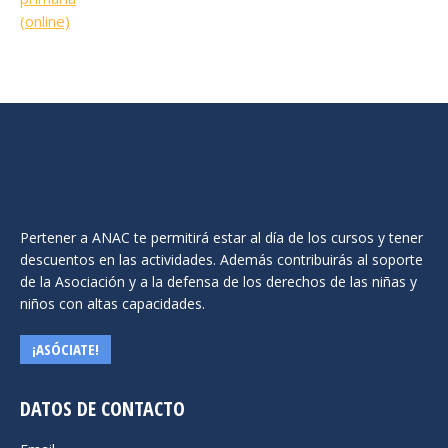
tiene
múltiples
variantes.
Las
opciones
se
pueden
elegir
en
la
Pertener a ANAC te permitirá estar al día de los cursos y tener
página
descuentos en las actividades. Además contribuirás al soporte
de
de la Asociación y a la defensa de los derechos de las niñas y
producto
niños con altas capacidades.
¡ASÓCIATE!
DATOS DE CONTACTO