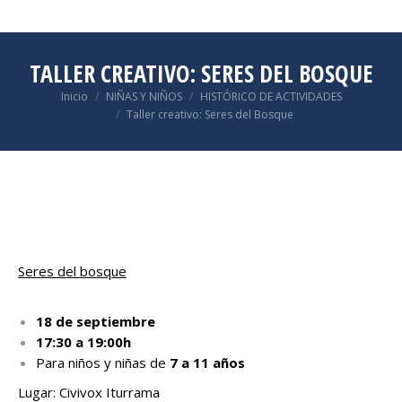
TALLER CREATIVO: SERES DEL BOSQUE
Estás aquí:
Inicio
NIÑAS Y NIÑOS
HISTÓRICO DE ACTIVIDADES
Taller creativo: Seres del Bosque
Seres del bosque
18 de septiembre
17:30 a 19:00h
Para niños y niñas de
7 a 11 años
Lugar: Civivox Iturrama