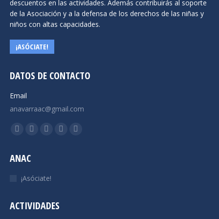
descuentos en las actividades. Además contribuirás al soporte
la
de la Asociación y a la defensa de los derechos de las niñas y
página
niños con altas capacidades.
de
producto
¡ASÓCIATE!
DATOS DE CONTACTO
Email
anavarraac@gmail.com
Encuéntranos en:
Facebook
X
YouTube
Instagram
Mail
page
page
page
page
page
ANAC
opens
opens
opens
opens
opens
in
in
in
in
in
¡Asóciate!
new
new
new
new
new
window
window
window
window
window
ACTIVIDADES