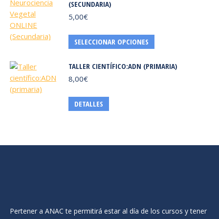
(SECUNDARIA)
5,00
€
Este
SELECCIONAR OPCIONES
producto
tiene
TALLER CIENTÍFICO:ADN (PRIMARIA)
múltiples
8,00
€
variantes.
Las
Este
DETALLES
opciones
producto
se
tiene
pueden
múltiples
elegir
variantes.
en
Las
la
opciones
página
se
de
pueden
producto
elegir
Pertener a ANAC te permitirá estar al día de los cursos y tener
en