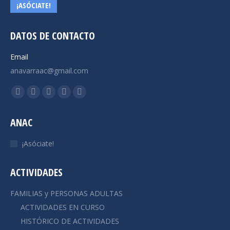
¡ASÓCIATE!
DATOS DE CONTACTO
Email
anavarraac@gmail.com
Encuéntranos en:
Facebook
X
YouTube
Instagram
Mail
page
page
page
page
page
ANAC
opens
opens
opens
opens
opens
in
in
in
in
in
¡Asóciate!
new
new
new
new
new
window
window
window
window
window
ACTIVIDADES
FAMILIAS y PERSONAS ADULTAS
ACTIVIDADES EN CURSO
HISTÓRICO DE ACTIVIDADES