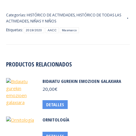
cantidad
Categorías:
HISTÓRICO DE ACTIVIDADES
,
HISTÓRICO DE TODAS LAS
ACTIVIDADES
,
NIÑAS Y NIÑOS
Etiquetas:
2019/2020
AACC
Masmarco
PRODUCTOS RELACIONADOS
BIDAIATU GUREKIN EMOZIOEN GALAXIARA
20,00
€
Este
DETALLES
producto
tiene
ORNITOLOGÍA
múltiples
variantes.
Este