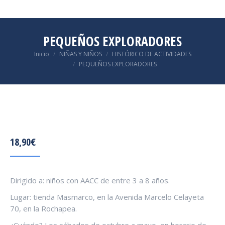
PEQUEÑOS EXPLORADORES
Estás aquí:
Inicio
NIÑAS Y NIÑOS
HISTÓRICO DE ACTIVIDADES
PEQUEÑOS EXPLORADORES
18,90
€
Dirigido a: niños con AACC de entre 3 a 8 años.
Lugar: tienda Masmarco, en la Avenida Marcelo Celayeta
70, en la Rochapea.