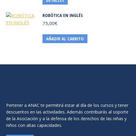
DETALLES
Las
producto
opciones
tiene
ROBÓTICA EN INGLÉS
se
múltiples
75,00
€
pueden
variantes.
elegir
Las
en
AÑADIR AL CARRITO
opciones
la
se
página
pueden
de
elegir
producto
en
la
página
de
producto
Pertener a ANAC te permitirá estar al día de los cursos y tener
descuentos en las actividades. Además contribuirás al soporte
de la Asociación y a la defensa de los derechos de las niñas y
niños con altas capacidades.