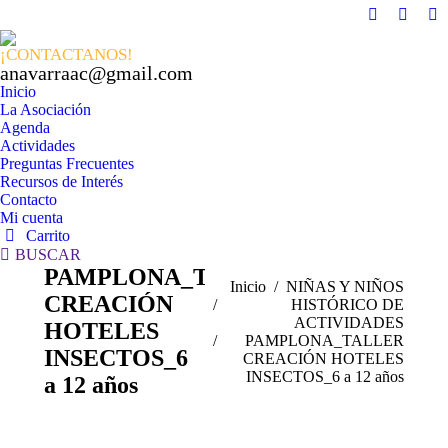
Facebook
X
In
page
page
pa
¡CONTACTANOS!
opens
opens
op
anavarraac@gmail.com
in
in
in
Inicio
La Asociación
new
new
n
Agenda
window
windo
w
Actividades
Preguntas Frecuentes
Recursos de Interés
Contacto
Mi cuenta
Carrito
Buscar:
BUSCAR
PAMPLONA_TALLER
Estás aquí:
Inicio
NIÑAS Y NIÑOS
CREACIÓN
HISTÓRICO DE
ACTIVIDADES
HOTELES
PAMPLONA_TALLER
INSECTOS_6
CREACIÓN HOTELES
INSECTOS_6 a 12 años
a 12 años