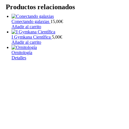
Productos relacionados
Conectando galaxias
15,00
€
Añadir al carrito
I Gymkana Científica
5,00
€
Añadir al carrito
Ornitología
Detalles
Este
producto
tiene
múltiples
variantes.
Las
opciones
se
pueden
elegir
en
la
página
de