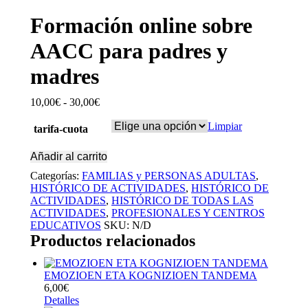
Formación online sobre
AACC para padres y
madres
10,00
€
-
30,00
€
Rango
de
Limpiar
precios:
tarifa-cuota
desde
10,00€
Añadir al carrito
hasta
Categorías:
FAMILIAS y PERSONAS ADULTAS
,
30,00€
HISTÓRICO DE ACTIVIDADES
,
HISTÓRICO DE
ACTIVIDADES
,
HISTÓRICO DE TODAS LAS
ACTIVIDADES
,
PROFESIONALES Y CENTROS
EDUCATIVOS
SKU:
N/D
Productos relacionados
EMOZIOEN ETA KOGNIZIOEN TANDEMA
6,00
€
Detalles
Este