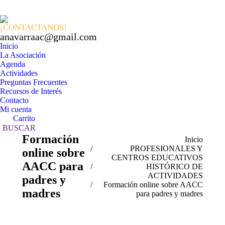
Facebook
X
In
page
page
pa
¡CONTACTANOS!
opens
opens
op
anavarraac@gmail.com
in
in
in
Inicio
La Asociación
new
new
n
Agenda
window
windo
w
Actividades
Preguntas Frecuentes
Recursos de Interés
Contacto
Mi cuenta
Carrito
Buscar:
BUSCAR
Formación
Estás aquí:
Inicio
PROFESIONALES Y
online sobre
CENTROS EDUCATIVOS
AACC para
HISTÓRICO DE
ACTIVIDADES
padres y
Formación online sobre AACC
madres
para padres y madres