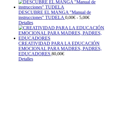
producto
tiene
DESCUBRE EL MANGA "Manual de
múltiples
instrucciones" TUDELA
variantes.
0,00
€
-
5,00
€
Rango
Detalles
Las
Este
de
opciones
producto
precios:
se
tiene
desde
pueden
múltiples
0,00€
CREATIVIDAD PARA LA EDUCACIÓN
elegir
variantes.
hasta
EMOCIONAL PARA MADRES, PADRES,
en
Las
5,00€
EDUCADORES
la
opciones
80,00
€
Detalles
página
se
de
pueden
producto
elegir
en
la
página
de
producto