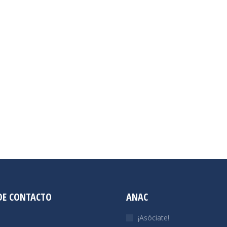
DE CONTACTO
ANAC
¡Asóciate!