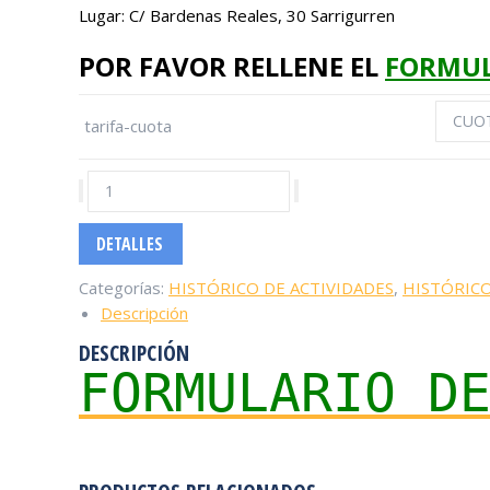
Lugar: C/ Bardenas Reales, 30 Sarrigurren
.
POR FAVOR RELLENE EL
FORMUL
tarifa-cuota
FIRST
LEGO
League
DETALLES
Explore
cantidad
Categorías:
HISTÓRICO DE ACTIVIDADES
,
HISTÓRICO
Descripción
DESCRIPCIÓN
FORMULARIO D