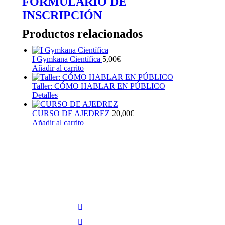
FORMULARIO DE
INSCRIPCIÓN
Productos relacionados
I Gymkana Científica
5,00
€
Añadir al carrito
Taller: CÓMO HABLAR EN PÚBLICO
Detalles
Este
producto
CURSO DE AJEDREZ
tiene
20,00
€
Añadir al carrito
múltiples
variantes.
Las
opciones
se
pueden
elegir
en
la
página
de
producto