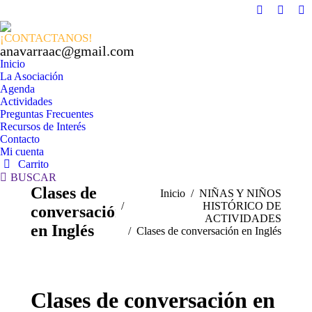
Facebook
X
In
page
page
pa
¡CONTACTANOS!
opens
opens
op
anavarraac@gmail.com
in
in
in
Inicio
La Asociación
new
new
n
Agenda
window
windo
w
Actividades
Preguntas Frecuentes
Recursos de Interés
Contacto
Mi cuenta
Carrito
Buscar:
BUSCAR
Clases de
Estás aquí:
Inicio
NIÑAS Y NIÑOS
HISTÓRICO DE
conversación
ACTIVIDADES
en Inglés
Clases de conversación en Inglés
Clases de conversación en