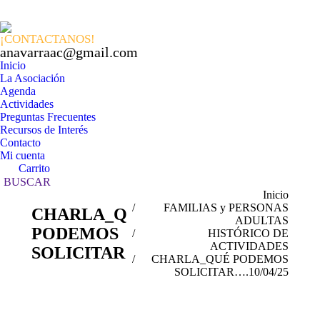
Facebook
X
In
page
page
pa
¡CONTACTANOS!
opens
opens
op
anavarraac@gmail.com
in
in
in
Inicio
La Asociación
new
new
n
Agenda
window
windo
w
Actividades
Preguntas Frecuentes
Recursos de Interés
Contacto
Mi cuenta
Carrito
Buscar:
BUSCAR
Estás aquí:
Inicio
FAMILIAS y PERSONAS
CHARLA_QUÉ
ADULTAS
PODEMOS
HISTÓRICO DE
ACTIVIDADES
SOLICITAR….10/04/25
CHARLA_QUÉ PODEMOS
SOLICITAR….10/04/25