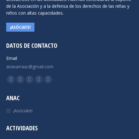
de
de la Asociación y a la defensa de los derechos de las niñas y
producto
niños con altas capacidades.
¡ASÓCIATE!
DATOS DE CONTACTO
Email
anavarraac@gmail.com
Encuéntranos en:
Facebook
X
YouTube
Instagram
Mail
page
page
page
page
page
ANAC
opens
opens
opens
opens
opens
in
in
in
in
in
¡Asóciate!
new
new
new
new
new
window
window
window
window
window
ACTIVIDADES