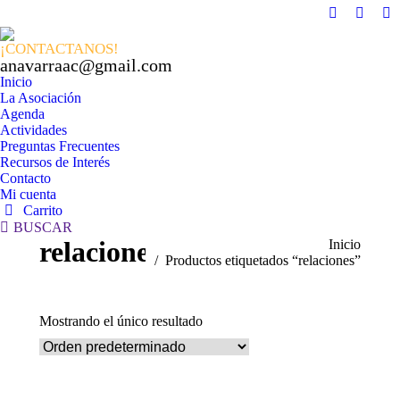
Facebook
X
In
page
page
pa
¡CONTACTANOS!
opens
opens
op
anavarraac@gmail.com
in
in
in
Inicio
La Asociación
new
new
n
Agenda
window
windo
w
Actividades
Preguntas Frecuentes
Recursos de Interés
Contacto
Mi cuenta
Carrito
Buscar:
BUSCAR
relaciones
Estás aquí:
Inicio
Productos etiquetados “relaciones”
Mostrando el único resultado