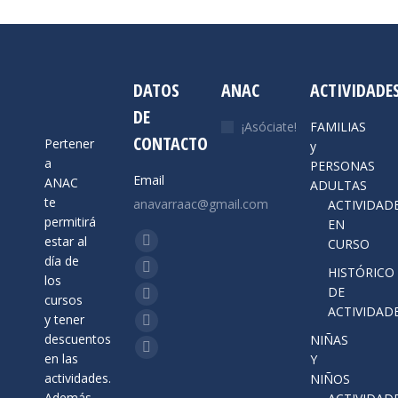
se
pueden
elegir
en
DATOS
ANAC
ACTIVIDADE
la
DE
página
¡Asóciate!
FAMILIAS
de
CONTACTO
Pertener
y
producto
a
PERSONAS
Email
ANAC
ADULTAS
te
anavarraac@gmail.com
ACTIVIDAD
permitirá
EN
Encuéntranos en:
estar al
CURSO
Facebook
día de
HISTÓRICO
page
X
los
DE
opens
cursos
page
YouTube
ACTIVIDAD
y tener
in
opens
page
Instagram
descuentos
NIÑAS
new
in
opens
page
Mail
en las
Y
window
new
in
opens
actividades.
NIÑOS
page
window
new
Además