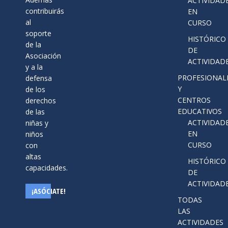
ACTIVIDAD
in
opens
contribuirás
EN
window
new
in
al
CURSO
window
new
soporte
HISTÓRICO
window
de la
DE
Asociación
ACTIVIDAD
y a la
PROFESIONAL
defensa
Y
de los
CENTROS
derechos
EDUCATIVOS
de las
ACTIVIDAD
niñas y
EN
niños
CURSO
con
altas
HISTÓRICO
capacidades.
DE
ACTIVIDAD
¡ASÓCIATE!
TODAS
LAS
ACTIVIDADES