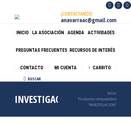
Facebook
X
I
¡CONTACTANOS!
page
page
p
anavarraac@gmail.com
opens
opens
o
in
in
in
INICIO
LA ASOCIACIÓN
AGENDA
ACTIVIDADES
new
new
n
window
wind
w
PREGUNTAS FRECUENTES
RECURSOS DE INTERÉS
CONTACTO
MI CUENTA
CARRITO
BUSCAR
Buscar:
Estás aquí:
Inicio
INVESTIGACION
Productos etiquetados
“INVESTIGACION”