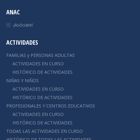
page
page
page
page
page
ANAC
opens
opens
opens
opens
opens
in
in
in
in
in
¡Asóciate!
new
new
new
new
new
window
window
window
window
window
ACTIVIDADES
FAMILIAS y PERSONAS ADULTAS
ACTIVIDADES EN CURSO
HISTÓRICO DE ACTIVIDADES
NIÑAS Y NIÑOS
ACTIVIDADES EN CURSO
HISTÓRICO DE ACTIVIDADES
PROFESIONALES Y CENTROS EDUCATIVOS
ACTIVIDADES EN CURSO
HISTÓRICO DE ACTIVIDADES
TODAS LAS ACTIVIDADES EN CURSO
HISTÓRICO DE TODAS LAS ACTIVIDADES