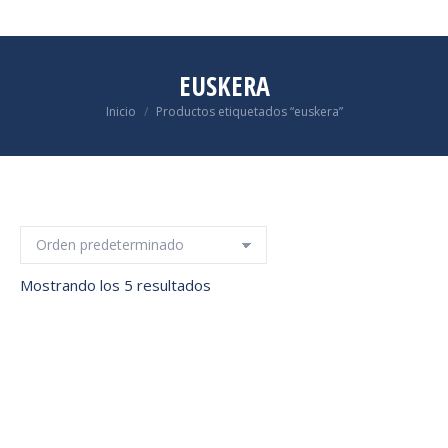
EUSKERA
Estás aquí:
Inicio
Productos etiquetados “euskera”
Mostrando los 5 resultados