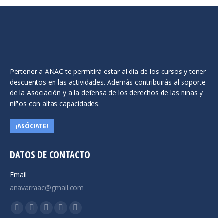
Pertener a ANAC te permitirá estar al día de los cursos y tener
descuentos en las actividades. Además contribuirás al soporte
de la Asociación y a la defensa de los derechos de las niñas y
niños con altas capacidades.
¡ASÓCIATE!
DATOS DE CONTACTO
Email
anavarraac@gmail.com
Encuéntranos en:
Facebook
X
YouTube
Instagram
Mail