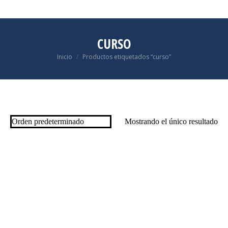
CURSO
Estás aquí:
Inicio
Productos etiquetados “curso”
Mostrando el único resultado