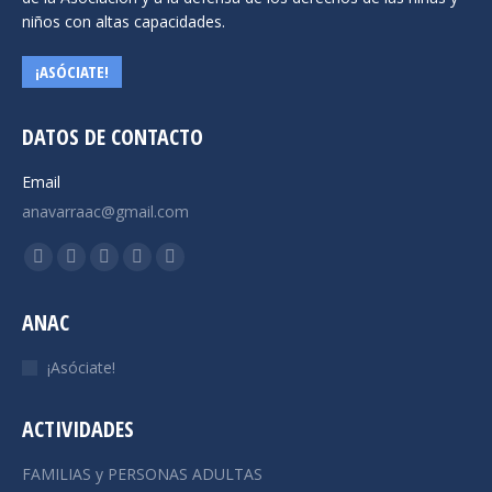
niños con altas capacidades.
¡ASÓCIATE!
DATOS DE CONTACTO
Email
anavarraac@gmail.com
Encuéntranos en:
Facebook
X
YouTube
Instagram
Mail
page
page
page
page
page
ANAC
opens
opens
opens
opens
opens
in
in
in
in
in
¡Asóciate!
new
new
new
new
new
window
window
window
window
window
ACTIVIDADES
FAMILIAS y PERSONAS ADULTAS