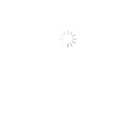
RECURSOS DE INTERÉS
Visibilizando las Altas Capacidades
Enlaces de Interés
Bibliografía Recomendada
Profesionales y
Colaboradores
CONTACTO
MI CUENTA
CARRITO